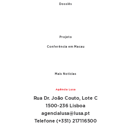
Dossiês
1979 – Relações diplomáticas entre Portugal e
China
1999 – Transferência de Macau
Projeto
Conferência em Macau
A conferência
Parceiros
Mais Notícias
Agência Lusa
Rua Dr. João Couto, Lote C
1500-236 Lisboa
agencialusa@lusa.pt
Telefone (+351) 217116500