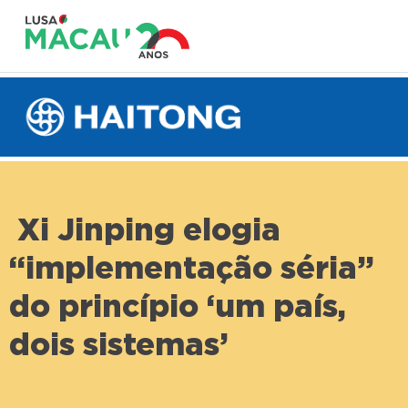
Xi Jinping elogia
“implementação séria”
do princípio ‘um país,
dois sistemas’