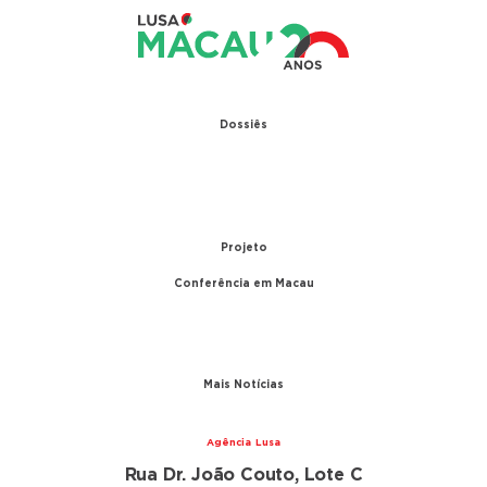
Dossiês
1979 – Relações diplomáticas entre Portugal e
China
1999 – Transferência de Macau
Projeto
Conferência em Macau
A conferência
Parceiros
Mais Notícias
Agência Lusa
Rua Dr. João Couto, Lote C