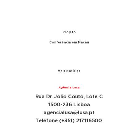
1979 – Relações diplomáticas entre Portugal e
China
1999 – Transferência de Macau
Projeto
Conferência em Macau
A conferência
Parceiros
Mais Notícias
Agência Lusa
Rua Dr. João Couto, Lote C
1500-236 Lisboa
agencialusa@lusa.pt
Telefone (+351) 217116500