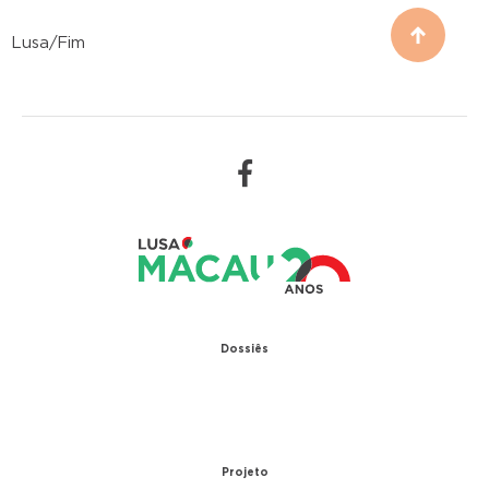
Lusa/Fim
Dossiês
1979 – Relações diplomáticas entre Portugal e
China
1999 – Transferência de Macau
Projeto