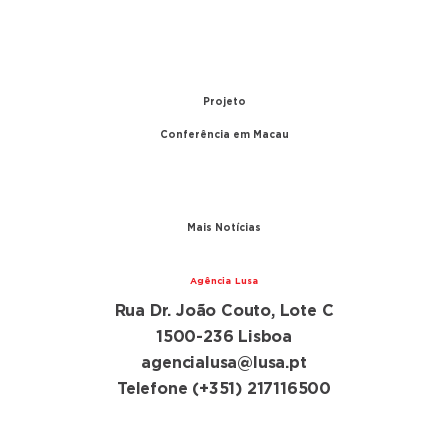
1979 – Relações diplomáticas entre Portugal e
China
1999 – Transferência de Macau
Projeto
Conferência em Macau
A conferência
Parceiros
Mais Notícias
Agência Lusa
Rua Dr. João Couto, Lote C
1500-236 Lisboa
agencialusa@lusa.pt
Telefone (+351) 217116500