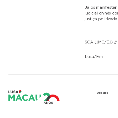
Já os manifesta
judicial chinês 
justiça politiza
SCA (JMC/EJ) //
Lusa/Fim
Dossiês
1979 – Re
entre Port
1999 – Tr