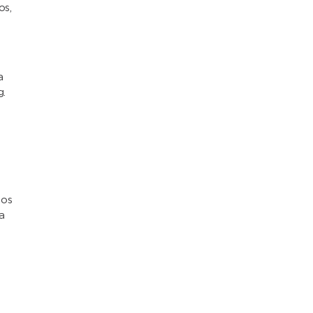
os,
a
g.
s
tos
a