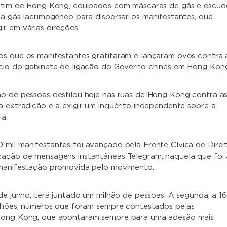
motim de Hong Kong, equipados com máscaras de gás e escud
 a gás lacrimogéneo para dispersar os manifestantes, que
r em várias direções.
s que os manifestantes grafitaram e lançaram ovos contra 
ício do gabinete de ligação do Governo chinês em Hong Kon
o de pessoas desfilou hoje nas ruas de Hong Kong contra a
a extradição e a exigir um inquérito independente sobre a
ia.
mil manifestantes foi avançado pela Frente Cívica de Direi
ação de mensagens instantâneas Telegram, naquela que foi 
 manifestação promovida pelo movimento.
 de junho, terá juntado um milhão de pessoas. A segunda, a 16
ilhões, números que foram sempre contestados pelas
Hong Kong, que apontaram sempre para uma adesão mais