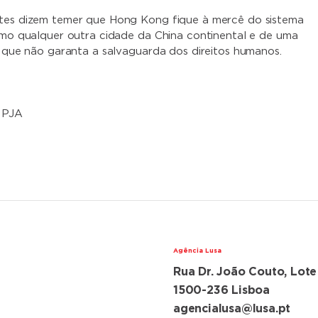
ntes dizem temer que Hong Kong fique à mercê do sistema
como qualquer outra cidade da China continental e de uma
da que não garanta a salvaguarda dos direitos humanos.
 PJA
Agência Lusa
Rua Dr. João Couto, Lote
lações diplomáticas
ugal e China
1500-236 Lisboa
agencialusa@lusa.pt
ansferência de Macau