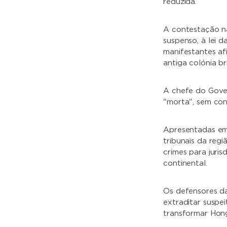
reduzida.
A contestação na
suspenso, à lei 
manifestantes af
antiga colónia b
A chefe do Gover
"morta", sem con
Apresentadas em 
tribunais da regi
crimes para juri
continental.
Os defensores da
extraditar suspe
transformar Hong