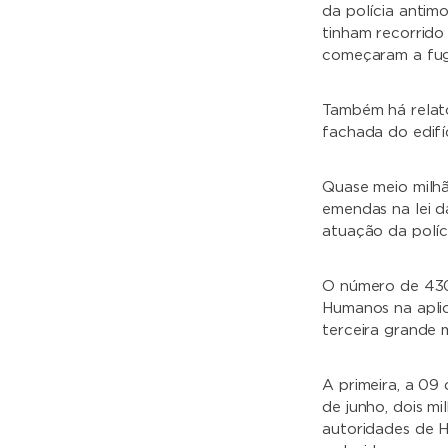
da polícia anti
tinham recorrido
começaram a fugi
Também há relato
fachada do edif
Quase meio milhã
emendas na lei d
atuação da políc
O número de 430 
Humanos na aplic
terceira grande
A primeira, a 09
de junho, dois m
autoridades de 