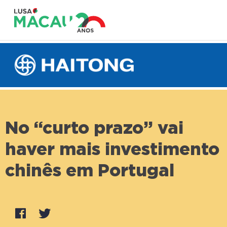
No “curto prazo” vai
haver mais investimento
chinês em Portugal