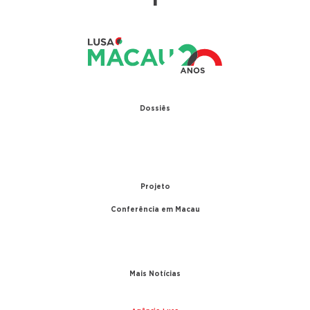
Dossiês
1979 – Relações diplomáticas entre Portugal e
China
1999 – Transferência de Macau
Projeto
Conferência em Macau
A conferência
Parceiros
Mais Notícias