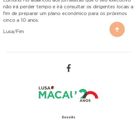
Edmund Ho adiantou aos jornalistas que o seu executivo
não irá perder tempo e irá consultar os dirigentes locais a
fim de preparar um plano económico para os próximos
cinco a 10 anos.
Lusa/Fim
Dossiês
1979 – Relações diplomáticas entre Portugal e
China