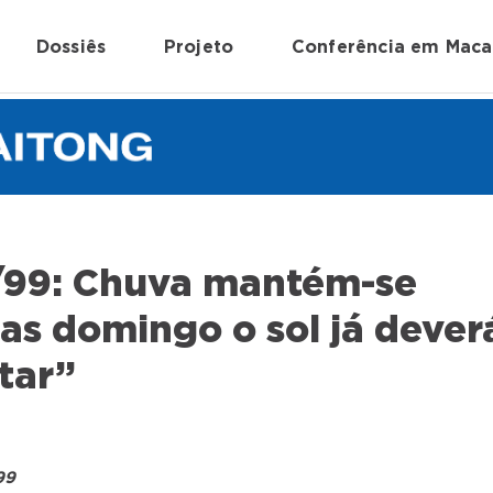
Dossiês
Projeto
Conferência em Mac
99: Chuva mantém-se
as domingo o sol já dever
tar”
99