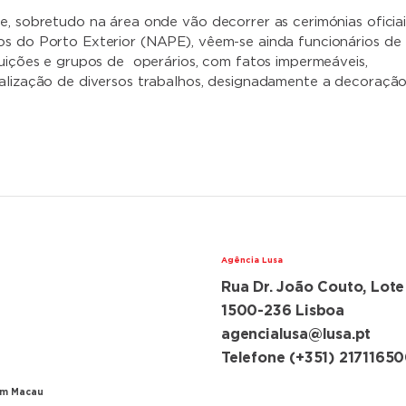
e, sobretudo na área onde vão decorrer as cerimónias oficiai
s do Porto Exterior (NAPE), vêem-se ainda funcionários de
tuições e grupos de operários, com fatos impermeáveis,
alização de diversos trabalhos, designadamente a decoraçã
Agência Lusa
Rua Dr. João Couto, Lote
lações diplomáticas
ugal e China
1500-236 Lisboa
agencialusa@lusa.pt
ansferência de Macau
Telefone (+351) 2171165
em Macau