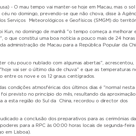
usa) - O mau tempo vai manter-se hoje em Macau, mas o sol 
o céu no domingo, prevendo-se que não chova, disse à Agênc
dos Serviços Meteorológicos e Geofísicos (SMGM) do territór
i Kun, no domingo de manhã "o tempo começa a melhorar 
r", o que constitui uma boa notícia a pouco mais de 24 horas
 da administração de Macau para a República Popular da Ch
 ter céu pouco nublado com algumas abertas", acrescentou,
"hoje vai ser o último dia de chuva" e que as temperaturas n
o entre os nove e os 12 graus centígrados.
s condições atmosféricas dos últimos dias é "normal nesta
foi previsto no princípio do mês, resultando da aproximação
ia a esta região do Sul da China, recordou o director dos
udicado a conclusão dos preparativos para as cerimónias d
 poderes para a RPC às 00:00 horas locais de segunda-feira
o em Lisboa).