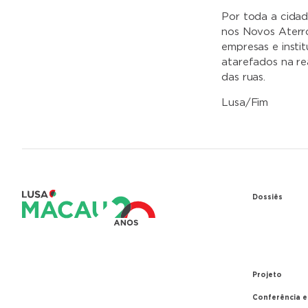
Por toda a cidad
nos Novos Aterro
empresas e insti
atarefados na re
das ruas.
Lusa/Fim
Dossiês
1979 – Re
entre Port
1999 – Tr
Projeto
Conferência 