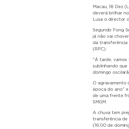
Macau, 18 Dez (L
deverá brilhar n
Lusa o director 
Segundo Fong So
já não vai chove
da transferência
(RPC).
"Á tarde, vamos
sublinhando que 
domingo oscilarã
O agravamento da
época do ano" e 
de uma frente fr
SMGM.
A chuva tem prej
transferência de
(16:00 de doming