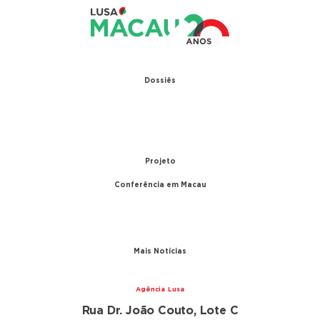
Dossiês
1979 – Relações diplomáticas entre Portugal e
China
1999 – Transferência de Macau
Projeto
Conferência em Macau
A conferência
Parceiros
Mais Notícias
Agência Lusa
Rua Dr. João Couto, Lote C