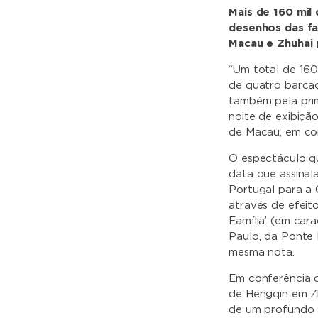
Mais de 160 mil 
desenhos das f
Macau e Zhuhai p
“Um total de 160
de quatro barcaç
também pela prim
noite de exibiçã
de Macau, em co
O espectáculo qu
data que assinal
Portugal para a 
através de efeit
Família’ (em car
Paulo, da Ponte 
mesma nota.
Em conferência 
de Hengqin em Z
de um profundo s