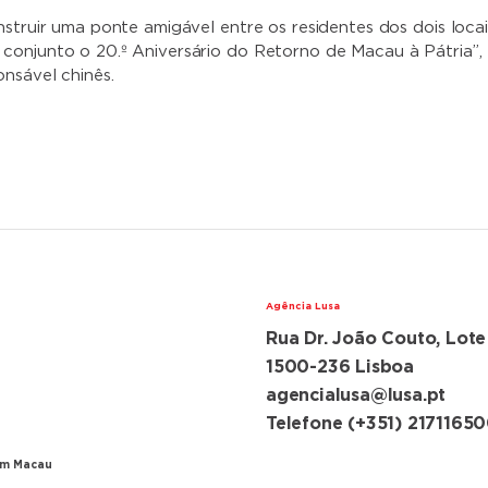
nstruir uma ponte amigável entre os residentes dos dois locai
onjunto o 20.º Aniversário do Retorno de Macau à Pátria”,
onsável chinês.
Agência Lusa
Rua Dr. João Couto, Lote
lações diplomáticas
ugal e China
1500-236 Lisboa
agencialusa@lusa.pt
ansferência de Macau
Telefone (+351) 2171165
em Macau