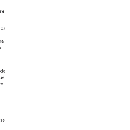
re
dos
ma
o
 de
que
 em
o
-se