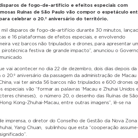
disparos de fogo-de-artifício e efeitos especiais com
amosas Ruínas de São Paulo vão compor o espetáculo ent
ara celebrar o 20.º aniversário do território.
 mil disparos de fogo-de-artifício durante 30 minutos, lança
as e 16 plataformas de efeitos especiais, e envolvendo
eira vez barcos não tripulados e drones, para apresentar u
o pirotécnica festiva de grande impacto”, anunciou o Govern
municado.
e vai acontecer no dia 22 de dezembro, dois dias depois da
a o 20.º aniversário da passagem da administração de Macau
China, vai ter ainda 56 barcos não tripulados e 600 drones 
os especiais vão “formar as palavras ‘Macau e Zhuhai Unidos
acteres chineses), o número 20, o desenho das Ruínas de Sã
Hong Kong-Zhuhai-Macau, entre outras imagens”, lê-se na
de imprensa, o diretor do Conselho de Gestão da Nova Zona
huhai, Yang Chuan, sublinhou que esta “cooperação assume
ignificado”.