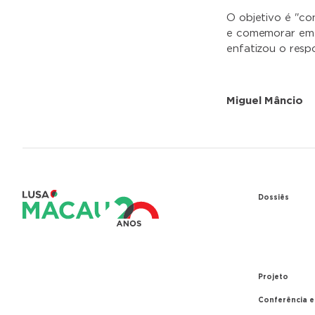
O objetivo é "co
e comemorar em c
enfatizou o resp
Miguel Mâncio
Dossiês
1979 – Re
entre Port
1999 – Tr
Projeto
Conferência 