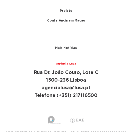
1999 – Transferência de Macau
Projeto
Conferência em Macau
A conferência
Parceiros
Mais Notícias
Agência Lusa
Rua Dr. João Couto, Lote C
1500-236 Lisboa
agencialusa@lusa.pt
Telefone (+351) 217116500
Lusa Agência de Notícias de Portugal, 2026 © Todos os direitos reservados