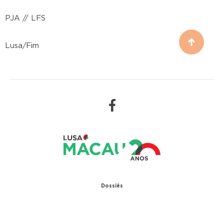
PJA // LFS
Lusa/Fim
Dossiês
1979 – Relações diplomáticas entre Portugal e
China