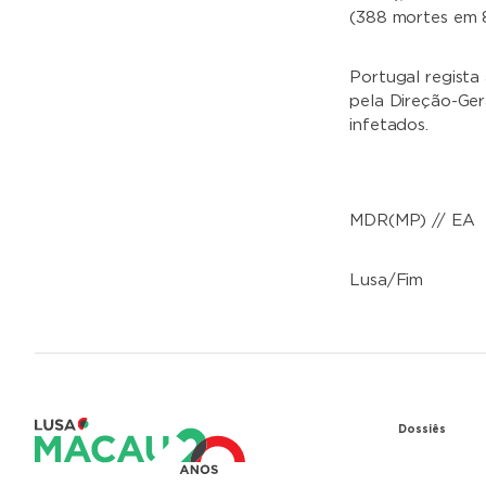
(388 mortes em 8
Portugal regista
pela Direção-Ger
infetados.
MDR(MP) // EA
Lusa/Fim
Dossiês
1979 – Re