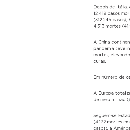
Depois de Itália
12.418 casos mor
(312.245 casos),
4.313 mortes (41
A China continen
pandemia teve in
mortes, elevando
curas.
Em número de cas
A Europa totaliz
de meio milhão (
Seguem-se Estado
(4.172 mortes em
casos), a Améric