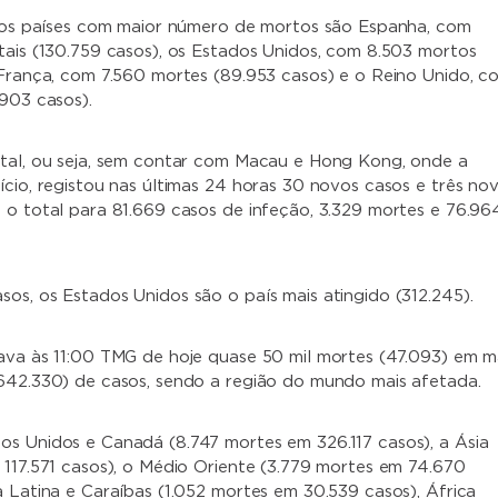
, os países com maior número de mortos são Espanha, com
tais (130.759 casos), os Estados Unidos, com 8.503 mortos
 França, com 7.560 mortes (89.953 casos) e o Reino Unido, c
.903 casos).
tal, ou seja, sem contar com Macau e Hong Kong, onde a
ício, registou nas últimas 24 horas 30 novos casos e três no
 o total para 81.669 casos de infeção, 3.329 mortes e 76.96
os, os Estados Unidos são o país mais atingido (312.245).
ava às 11:00 TMG de hoje quase 50 mil mortes (47.093) em m
642.330) de casos, sendo a região do mundo mais afetada.
s Unidos e Canadá (8.747 mortes em 326.117 casos), a Ásia
 117.571 casos), o Médio Oriente (3.779 mortes em 74.670
a Latina e Caraíbas (1.052 mortes em 30.539 casos), África