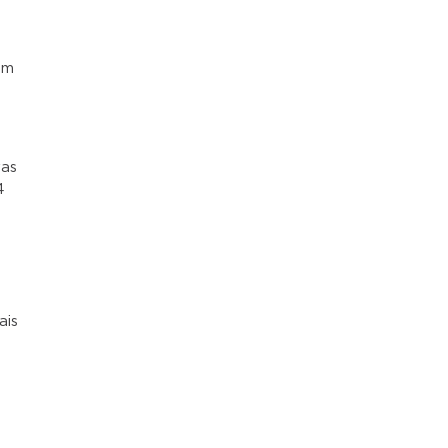
om
vas
4
ais