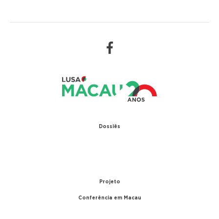
Dossiês
1979 – Relações diplomáticas entre Portugal e
China
1999 – Transferência de Macau
Projeto
Conferência em Macau
A conferência