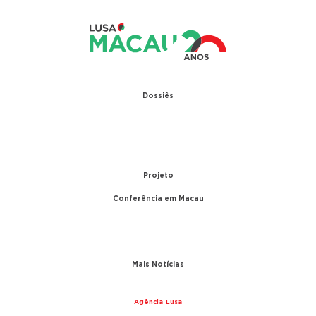
Dossiês
1979 – Relações diplomáticas entre Portugal e
China
1999 – Transferência de Macau
Projeto
Conferência em Macau
A conferência
Parceiros
Mais Notícias
Agência Lusa