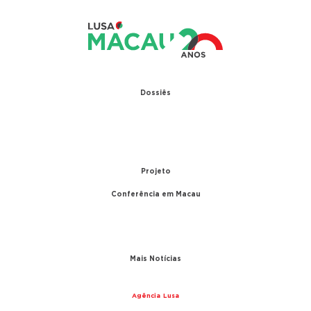
Dossiês
1979 – Relações diplomáticas entre Portugal e
China
1999 – Transferência de Macau
Projeto
Conferência em Macau
A conferência
Parceiros
Mais Notícias
Agência Lusa