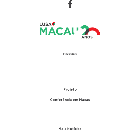
Dossiês
1979 – Relações diplomáticas entre Portugal e
China
1999 – Transferência de Macau
Projeto
Conferência em Macau
A conferência
Parceiros
Mais Notícias