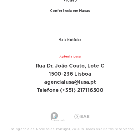
Projeto
Conferência em Macau
A conferência
Parceiros
Mais Notícias
Agência Lusa
Rua Dr. João Couto, Lote C
1500-236 Lisboa
agencialusa@lusa.pt
Telefone (+351) 217116500
Lusa Agência de Notícias de Portugal, 2026 © Todos os direitos reservados