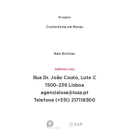
China
1999 – Transferência de Macau
Projeto
Conferência em Macau
A conferência
Parceiros
Mais Notícias
Agência Lusa
Rua Dr. João Couto, Lote C
1500-236 Lisboa
agencialusa@lusa.pt
Telefone (+351) 217116500