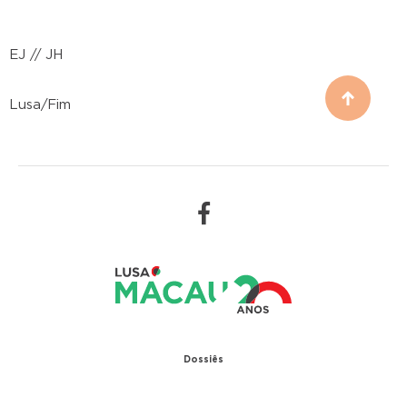
EJ // JH
Lusa/Fim
Dossiês
1979 – Relações diplomáticas entre Portugal e