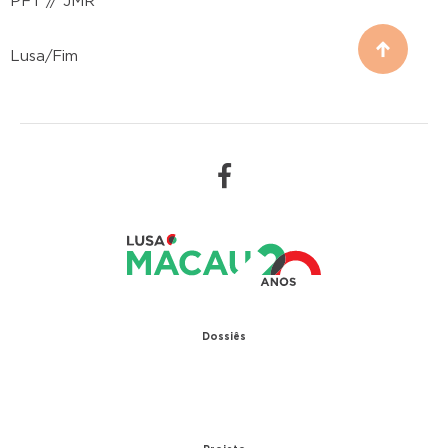
PFT // JMR
Lusa/Fim
Dossiês
1979 – Relações diplomáticas entre Portugal e
China
1999 – Transferência de Macau