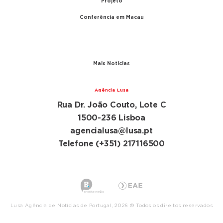
Projeto
Conferência em Macau
A conferência
Parceiros
Mais Notícias
Agência Lusa
Rua Dr. João Couto, Lote C
1500-236 Lisboa
agencialusa@lusa.pt
Telefone (+351) 217116500
Lusa Agência de Notícias de Portugal, 2026 © Todos os direitos reservados