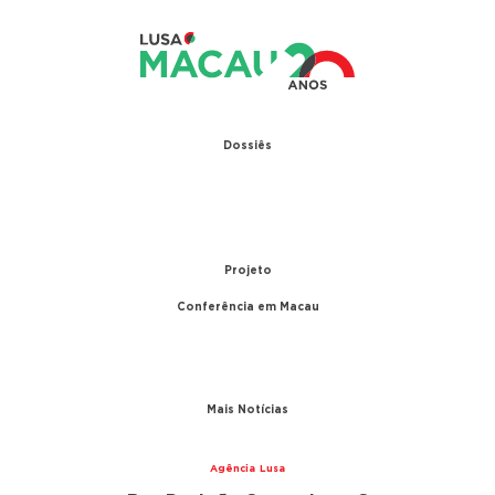
Dossiês
1979 – Relações diplomáticas entre Portugal e
China
1999 – Transferência de Macau
Projeto
Conferência em Macau
A conferência
Parceiros
Mais Notícias
Agência Lusa