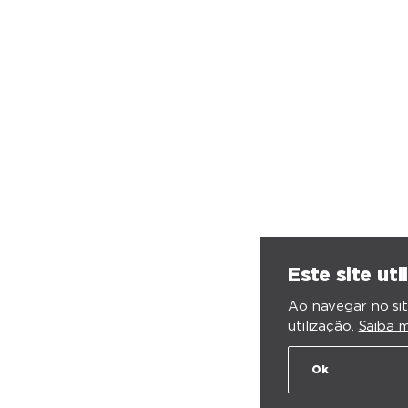
Este site uti
Ao navegar no sit
utilização.
Saiba m
Ok