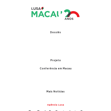
Dossiês
1979 – Relações diplomáticas entre Portugal e
China
1999 – Transferência de Macau
Projeto
Conferência em Macau
A conferência
Parceiros
Mais Notícias
Agência Lusa