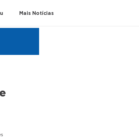
au
Mais Notícias
te
ês