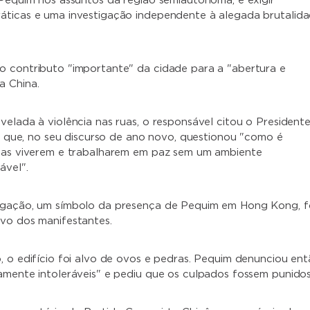
 Pequim nos assuntos da região semiautónoma, e exigir
áticas e uma investigação independente à alegada brutalid
 contributo "importante" da cidade para a "abertura e
a China.
velada à violência nas ruas, o responsável citou o President
ng, que, no seu discurso de ano novo, questionou "como é
soas viverem e trabalharem em paz sem um ambiente
ável".
igação, um símbolo da presença de Pequim em Hong Kong, f
vo dos manifestantes.
, o edifício foi alvo de ovos e pedras. Pequim denunciou en
amente intoleráveis" e pediu que os culpados fossem punidos