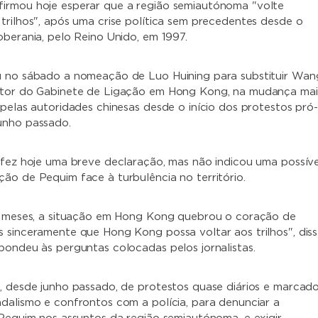
irmou hoje esperar que a região semiautónoma "volte
trilhos", após uma crise política sem precedentes desde o
oberania, pelo Reino Unido, em 1997.
u no sábado a nomeação de Luo Huining para substituir Wan
etor do Gabinete de Ligação em Hong Kong, na mudança mai
 pelas autoridades chinesas desde o início dos protestos pró-
unho passado.
 fez hoje uma breve declaração, mas não indicou uma possíve
ão de Pequim face à turbulência no território.
is meses, a situação em Hong Kong quebrou o coração de
 sinceramente que Hong Kong possa voltar aos trilhos", dis
pondeu às perguntas colocadas pelos jornalistas.
, desde junho passado, de protestos quase diários e marcad
dalismo e confrontos com a polícia, para denunciar a