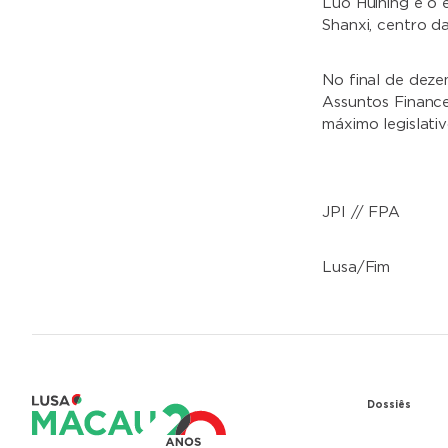
Luo Huining é o 
Shanxi, centro da
No final de deze
Assuntos Finance
máximo legislativ
JPI // FPA
Lusa/Fim
Dossiês
1979 – Re