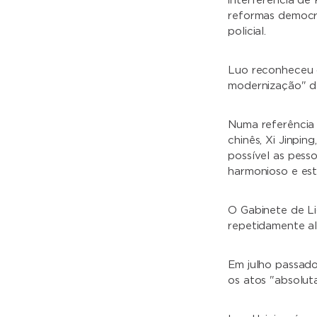
interferência de
reformas democr
policial.
Luo reconheceu o
modernização" d
Numa referência 
chinês, Xi Jinpi
possível as pes
harmonioso e est
O Gabinete de L
repetidamente al
Em julho passado
os atos "absolut