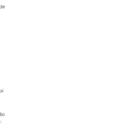
ade
e
oi
tão
.