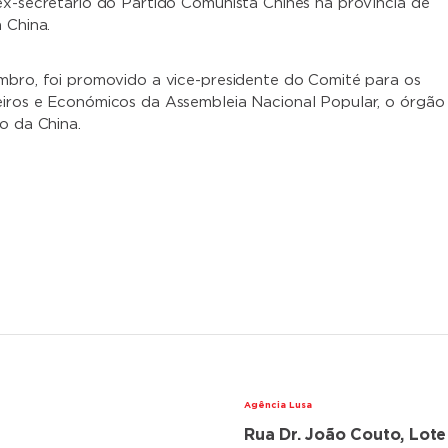
ex-secretário do Partido Comunista Chinês na província de
 China.
mbro, foi promovido a vice-presidente do Comité para os
iros e Económicos da Assembleia Nacional Popular, o órgão
o da China.
Agência Lusa
Rua Dr. João Couto, Lote
lações diplomáticas