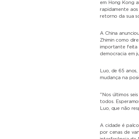
em Hong Kong af
rapidamente aos 
retorno da sua s
A China anuncio
Zhimin como dir
importante feita
democracia em j
Luo, de 65 anos,
mudança na posiç
"Nos últimos se
todos. Esperamos
Luo, que não res
A cidade é palco
por cenas de van