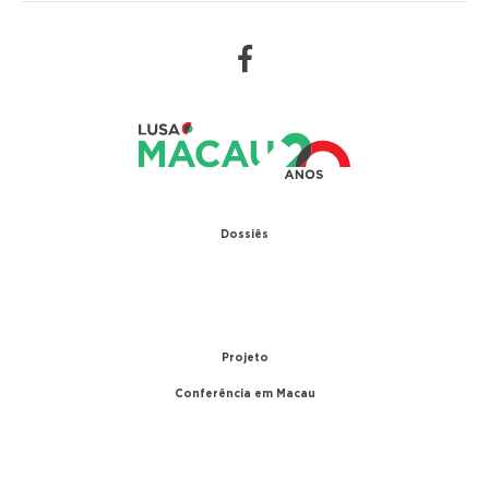
Dossiês
1979 – Relações diplomáticas entre Portugal e
China
1999 – Transferência de Macau
Projeto
Conferência em Macau
A conferência
Parceiros