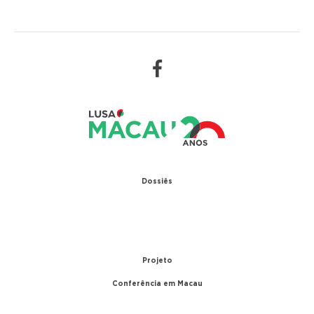
Dossiês
1979 – Relações diplomáticas entre Portugal e
China
1999 – Transferência de Macau
Projeto
Conferência em Macau
A conferência