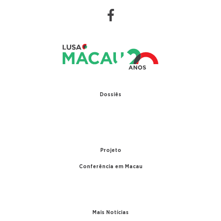
Dossiês
1979 – Relações diplomáticas entre Portugal e
China
1999 – Transferência de Macau
Projeto
Conferência em Macau
A conferência
Parceiros
Mais Notícias