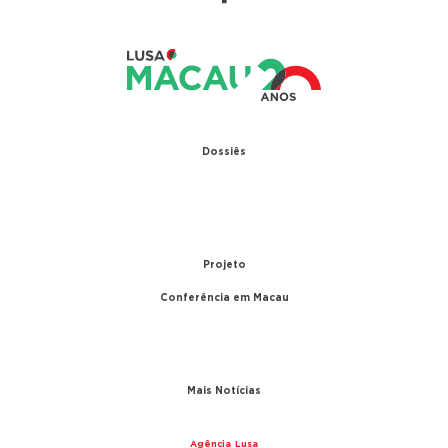
Dossiês
1979 – Relações diplomáticas entre Portugal e
China
1999 – Transferência de Macau
Projeto
Conferência em Macau
A conferência
Parceiros
Mais Notícias
Agência Lusa