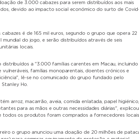
doação de 3.000 cabazes para serem distribuídos aos mais
ados, devido ao impacto social económico do surto de Covid
s cabazes é de 165 mil euros, segundo o grupo que opera 22
l mundial do jogo, e serão distribuídos através de seis
itárias locais.
 distribuídos a "3.000 famílias carentes em Macau, incluindo
 e vulneráveis, famílias monoparentais, doentes crónicos e
ciência", lê-se no comunicado do grupo fundado pelo
 Stanley Ho.
ém arroz, macarrão, aveia, comida enlatada, papel higiénico
etantes para as mãos e outras necessidades diárias", explicou
e todos os produtos foram comprados a fornecedores locais
ereiro o grupo anunciou uma doação de 20 milhões de patac