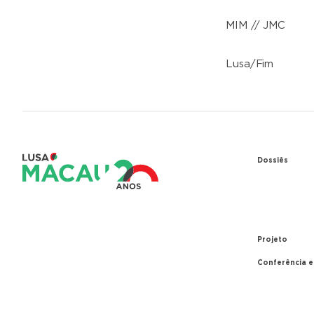
MIM // JMC
Lusa/Fim
Dossiês
1979 – Re
entre Port
1999 – Tr
Projeto
Conferência 
A conferê
Parceiros