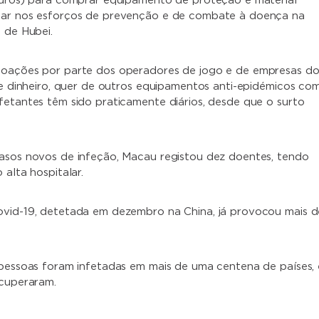
euros) para comprar equipamento de proteção e material
dar nos esforços de prevenção e de combate à doença na
 de Hubei.
doações por parte dos operadores de jogo e de empresas d
 de dinheiro, quer de outros equipamentos anti-epidémicos co
fetantes têm sido praticamente diários, desde que o surto
asos novos de infeção, Macau registou dez doentes, tendo
 alta hospitalar.
vid-19, detetada em dezembro na China, já provocou mais d
 pessoas foram infetadas em mais de uma centena de países, 
ecuperaram.