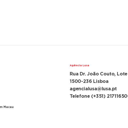
Agência Lusa
Rua Dr. João Couto, Lote
lações diplomáticas
ugal e China
1500-236 Lisboa
agencialusa@lusa.pt
ansferência de Macau
Telefone (+351) 2171165
em Macau
ncia