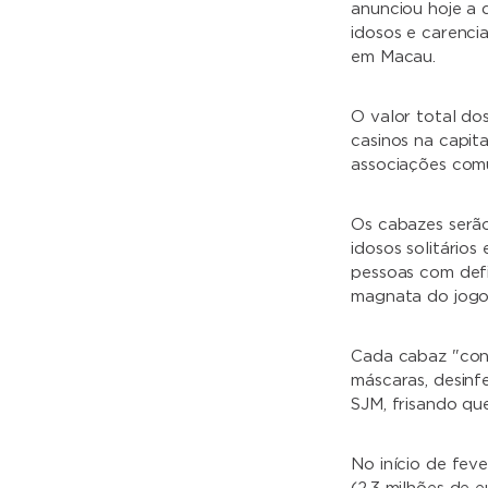
anunciou hoje a 
idosos e carenci
em Macau.
O valor total do
casinos na capita
associações comun
Os cabazes serão
idosos solitários
pessoas com defi
magnata do jogo
Cada cabaz "cont
máscaras, desinf
SJM, frisando qu
No início de fev