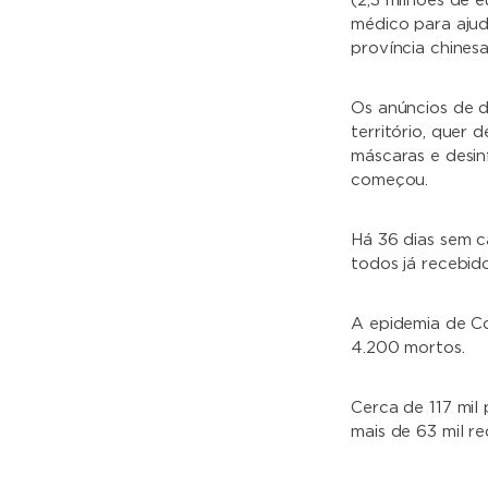
(2,3 milhões de 
médico para aju
província chinesa
Os anúncios de 
território, quer
máscaras e desin
começou.
Há 36 dias sem c
todos já recebido
A epidemia de Co
4.200 mortos.
Cerca de 117 mil
mais de 63 mil r