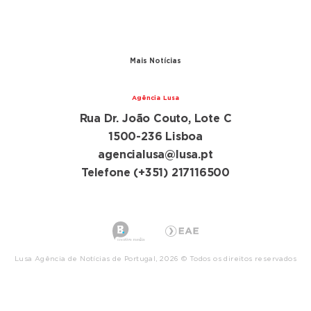
A conferência
Parceiros
Mais Notícias
Agência Lusa
Rua Dr. João Couto, Lote C
1500-236 Lisboa
agencialusa@lusa.pt
Telefone (+351) 217116500
Lusa Agência de Notícias de Portugal, 2026 © Todos os direitos reservados