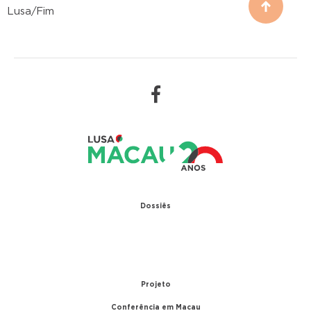
Lusa/Fim
Dossiês
1979 – Relações diplomáticas entre Portugal e
China
1999 – Transferência de Macau
Projeto
Conferência em Macau