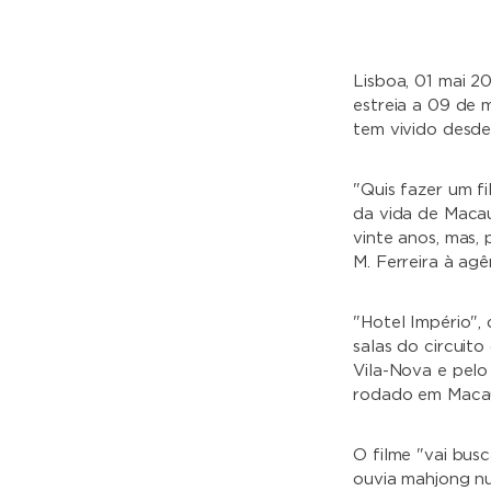
Lisboa, 01 mai 20
estreia a 09 de 
tem vivido desde
"Quis fazer um f
da vida de Macau
vinte anos, mas, 
M. Ferreira à agê
"Hotel Império", 
salas do circuit
Vila-Nova e pelo
rodado em Macau,
O filme "vai bus
ouvia mahjong nu