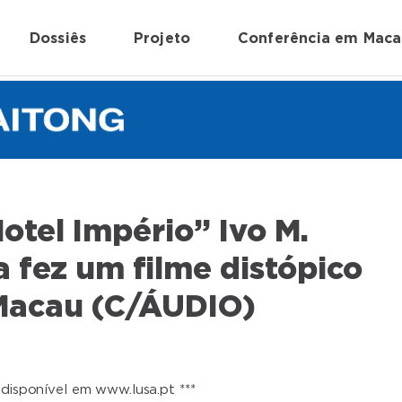
Dossiês
Projeto
Conferência em Mac
otel Império” Ivo M.
a fez um filme distópico
Macau (C/ÁUDIO)
 disponível em www.lusa.pt ***