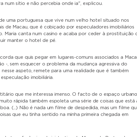
a num sítio e não percebia onde ia", explicou.
a de uma portuguesa que vive num velho hotel situado nos
nais de Macau, que é cobiçado por especuladores imobiliários
o. Maria canta num casino e acaba por ceder à prostituição 
uir manter o hotel de pé.
recorda que quis pegar em lugares-comuns associados a Maca
ção -, sem esquecer o problema da mudança agressiva do
, nesse aspeto, remete para uma realidade que é também
especulação imobiliária.
titário que me interessa imenso. O facto de o espaço urban
muito rápida também espoleta uma série de coisas que está 
boa. (...) Não é nada um filme de despedida, mas um filme q
coisas que eu tinha sentido na minha primeira chegada em