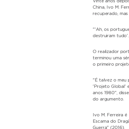
Vinte anos depoi
China, Ivo M. Fe
recuperado, mas 
"'Ah, os portugu
destruiram tudo'. 
O realizador por
terminou uma sér
o primeiro projet
"É talvez o meu 
'Projeto Global'
anos 1980", disse
do argumento.
Ivo M. Ferreira 
Escama do Dragã
Guerra" (2016).