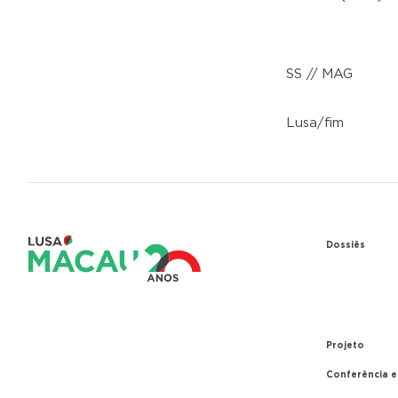
SS // MAG
Lusa/fim
Dossiês
1979 – Re
entre Port
1999 – Tr
Projeto
Conferência 