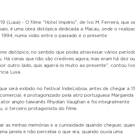
19 (Lusa) - O filme "Hotel Império", de Ivo M. Ferreira, que s
maio, é uma obra distópica dedicada a Macau, onde o realiza
 1994, numa visão entre o passado e o presente.
ilme distópico, no sentido que podia atravessar vários períod
. Há cenas que não são credíveis agora, mas eram há dez o
por outro lado, quis agarrá-lo muito ao presente", contou Iv
ncia Lusa.
que será exibido no festival IndieLisboa, antes de chegar a 1
o comercial, é protagonizado pela atriz portuguesa Margarida
 ator anglo-taiwanês Rhydian Vaughan e foi integralmente
 o terceiro protagonista do filme.
car as minhas memórias e a curiosidade quando cheguei, qua
ma janela e não percebia o que era, quando ouvia uma