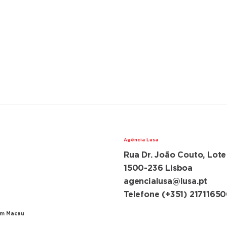
Agência Lusa
Rua Dr. João Couto, Lote
lações diplomáticas
ugal e China
1500-236 Lisboa
agencialusa@lusa.pt
ansferência de Macau
Telefone (+351) 2171165
em Macau