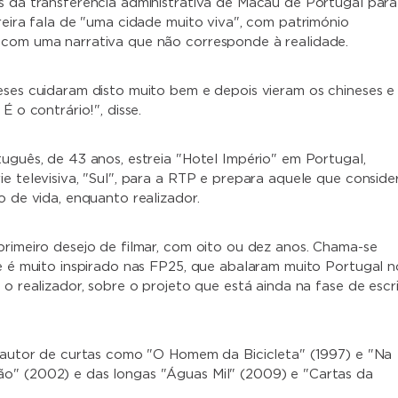
s da transferência administrativa de Macau de Portugal para
rreira fala de "uma cidade muito viva", com património
com uma narrativa que não corresponde à realidade.
eses cuidaram disto muito bem e depois vieram os chineses e
É o contrário!", disse.
tuguês, de 43 anos, estreia "Hotel Império" em Portugal,
ie televisiva, "Sul", para a RTP e prepara aquele que conside
o de vida, enquanto realizador.
primeiro desejo de filmar, com oito ou dez anos. Chama-se
 e é muito inspirado nas FP25, que abalaram muito Portugal n
 o realizador, sobre o projeto que está ainda na fase de escr
é autor de curtas como "O Homem da Bicicleta" (1997) e "Na
o" (2002) e das longas "Águas Mil" (2009) e "Cartas da