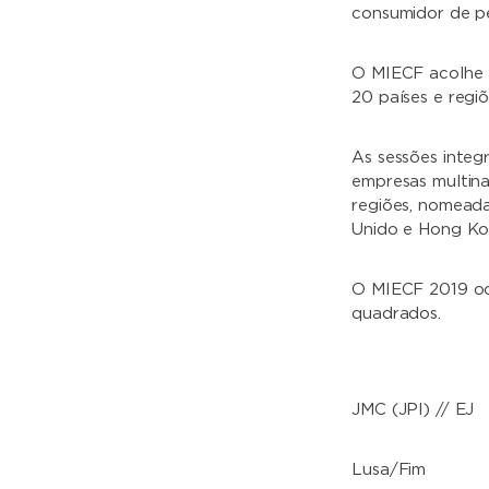
consumidor de pe
O MIECF acolhe 
20 países e regiõ
As sessões integ
empresas multinac
regiões, nomeada
Unido e Hong Ko
O MIECF 2019 oc
quadrados.
JMC (JPI) // EJ
Lusa/Fim