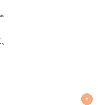
 de
e
ino