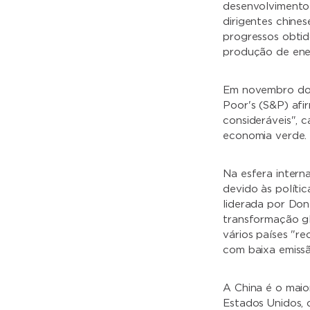
desenvolvimento 
dirigentes chine
progressos obtid
produção de ener
Em novembro do 
Poor's (S&P) afi
consideráveis", 
economia verde.
Na esfera interna
devido às políti
liderada por Don
transformação gl
vários países "r
com baixa emiss
A China é o maio
Estados Unidos, 