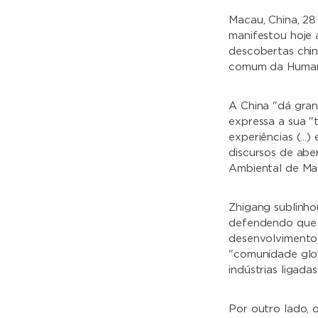
Macau, China, 28
manifestou hoje 
descobertas chin
comum da Human
A China "dá gra
expressa a sua "t
experiências (..
discursos de ab
Ambiental de Mac
Zhigang sublinho
defendendo que 
desenvolvimento
"comunidade globa
indústrias ligada
Por outro lado, 