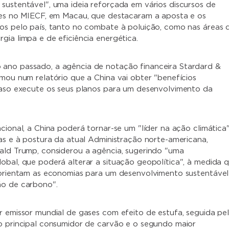
sustentável", uma ideia reforçada em vários discursos de
ses no MIECF, em Macau, que destacaram a aposta e os
os pelo país, tanto no combate à poluição, como nas áreas 
gia limpa e de eficiência energética.
ano passado, a agência de notação financeira Stardard &
rmou num relatório que a China vai obter "benefícios
caso execute os seus planos para um desenvolvimento da
cional, a China poderá tornar-se um "líder na ação climática"
cas e à postura da atual Administração norte-americana,
ald Trump, considerou a agência, sugerindo "uma
obal, que poderá alterar a situação geopolítica", à medida 
eorientam as economias para um desenvolvimento sustentável
ão de carbono".
r emissor mundial de gases com efeito de estufa, seguida pe
o principal consumidor de carvão e o segundo maior