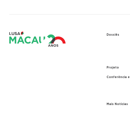
Dossiês
1979 – Re
entre Port
1999 – Tr
Projeto
Conferência 
A conferê
Parceiros
Mais Notícias