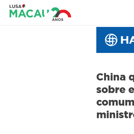
China q
sobre 
comum 
minist