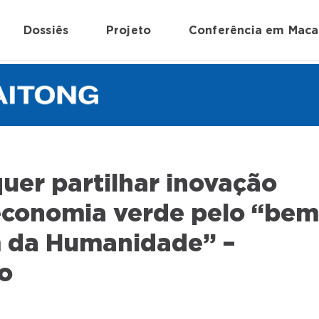
Dossiês
Projeto
Conferência em Mac
uer partilhar inovação
economia verde pelo “be
da Humanidade” –
ro