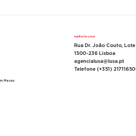
Agência Lusa
Rua Dr. João Couto, Lote
lações diplomáticas
ugal e China
1500-236 Lisboa
agencialusa@lusa.pt
ansferência de Macau
Telefone (+351) 2171165
em Macau
ncia