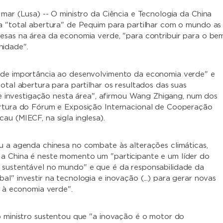
 mar (Lusa) -- O ministro da Ciência e Tecnologia da China
a "total abertura" de Pequim para partilhar com o mundo as
esas na área da economia verde, "para contribuir para o be
idade".
nde importância ao desenvolvimento da economia verde" e
otal abertura para partilhar os resultados das suas
.) e investigação nesta área", afirmou Wang Zhigang, num dos
ertura do Fórum e Exposição Internacional de Cooperação
au (MIECF, na sigla inglesa).
u a agenda chinesa no combate às alterações climáticas,
a China é neste momento um "participante e um líder do
 sustentável no mundo" e que é da responsabilidade da
l" investir na tecnologia e inovação (...) para gerar novas
s à economia verde".
o ministro sustentou que "a inovação é o motor do