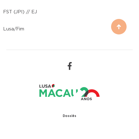
FST (JPI) // EJ
Lusa/Fim
Dossiês
1979 – Relações diplomáticas entre Portugal e
China